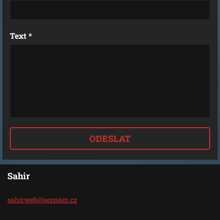
Text *
Sahir
sahirweb
@seznam.
cz