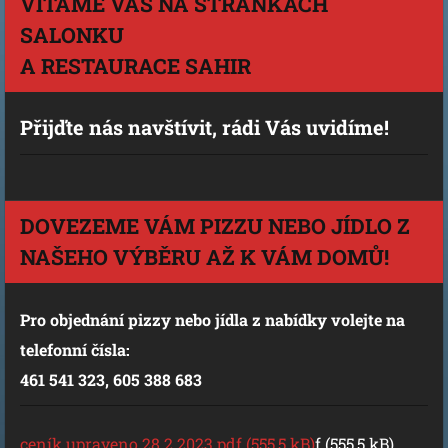
VÍTÁME VÁS NA STRÁNKÁCH
SALONKU
A RESTAURACE SAHIR
Přijďte nás navštívit, rádi Vás uvidíme!
DOVEZEME VÁM PIZZU NEBO JÍDLO Z
NAŠEHO VÝBĚRU AŽ K VÁM DOMŮ!
Pro objednání pizzy nebo jídla z nabídky volejte na
telefonní čísla:
461 541 323, 605 388 683
ceník upraveno 28.2.2023.pdf (555,5 kB)
f (555,5 kB)