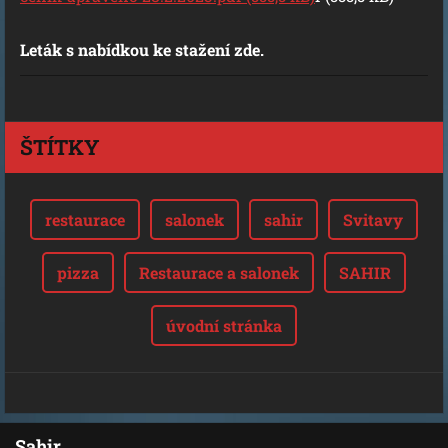
Leták s nabídkou ke stažení zde.
ŠTÍTKY
restaurace
salonek
sahir
Svitavy
pizza
Restaurace a salonek
SAHIR
úvodní stránka
Sahir